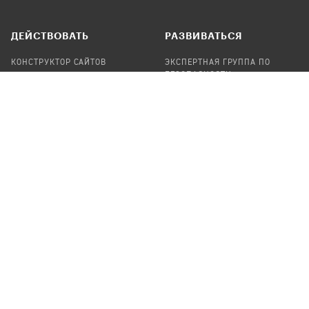
ДЕЙСТВОВАТЬ
РАЗВИВАТЬСЯ
КОНСТРУКТОР САЙТОВ
ЭКСПЕРТНАЯ ГРУППА ПО
БЕЗОПАСНОСТИ
СБОР ПОЖЕРТВОВАНИЙ
НАЙТИ IT-ВОЛОНТЕРОВ
НАЙТИ
ПРОФ.ПОДРЯДЧИКА
УЧАСТВОВАТЬ
ПРОДУКТЫ
СТАТЬ IT-ВОЛОНТЕРОМ
АУДИТЫ
ТЕПЛИЦА НА GITHUB
КАНДИНСКИЙ
ОНЛАЙН-ЛЕЙКА