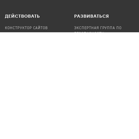
ДЕЙСТВОВАТЬ
РАЗВИВАТЬСЯ
КОНСТРУКТОР САЙТОВ
ЭКСПЕРТНАЯ ГРУППА ПО
БЕЗОПАСНОСТИ
СБОР ПОЖЕРТВОВАНИЙ
НАЙТИ IT-ВОЛОНТЕРОВ
НАЙТИ
ПРОФ.ПОДРЯДЧИКА
УЧАСТВОВАТЬ
ПРОДУКТЫ
СТАТЬ IT-ВОЛОНТЕРОМ
АУДИТЫ
ТЕПЛИЦА НА GITHUB
КАНДИНСКИЙ
ОНЛАЙН-ЛЕЙКА