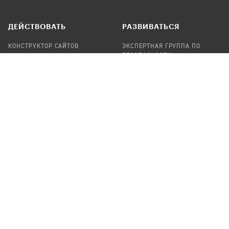
ДЕЙСТВОВАТЬ
РАЗВИВАТЬСЯ
КОНСТРУКТОР САЙТОВ
ЭКСПЕРТНАЯ ГРУППА ПО
БЕЗОПАСНОСТИ
СБОР ПОЖЕРТВОВАНИЙ
НАЙТИ IT-ВОЛОНТЕРОВ
НАЙТИ
ПРОФ.ПОДРЯДЧИКА
УЧАСТВОВАТЬ
ПРОДУКТЫ
СТАТЬ IT-ВОЛОНТЕРОМ
АУДИТЫ
ТЕПЛИЦА НА GITHUB
КАНДИНСКИЙ
ОНЛАЙН-ЛЕЙКА