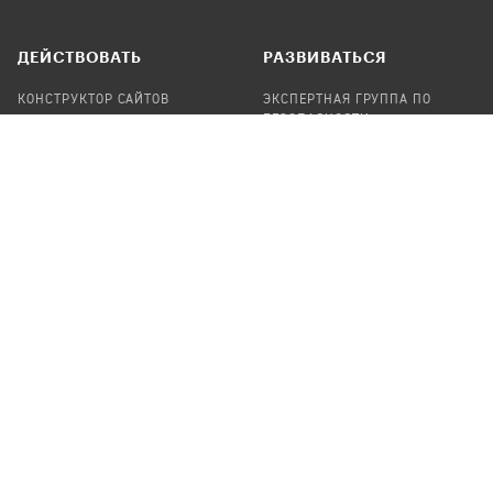
ДЕЙСТВОВАТЬ
РАЗВИВАТЬСЯ
КОНСТРУКТОР САЙТОВ
ЭКСПЕРТНАЯ ГРУППА ПО
БЕЗОПАСНОСТИ
СБОР ПОЖЕРТВОВАНИЙ
НАЙТИ IT-ВОЛОНТЕРОВ
НАЙТИ
ПРОФ.ПОДРЯДЧИКА
УЧАСТВОВАТЬ
ПРОДУКТЫ
СТАТЬ IT-ВОЛОНТЕРОМ
АУДИТЫ
ТЕПЛИЦА НА GITHUB
КАНДИНСКИЙ
ОНЛАЙН-ЛЕЙКА