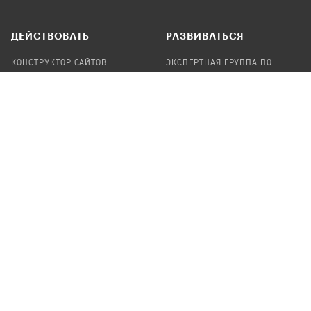
ДЕЙСТВОВАТЬ
РАЗВИВАТЬСЯ
КОНСТРУКТОР САЙТОВ
ЭКСПЕРТНАЯ ГРУППА ПО
БЕЗОПАСНОСТИ
СБОР ПОЖЕРТВОВАНИЙ
НАЙТИ IT-ВОЛОНТЕРОВ
НАЙТИ
ПРОФ.ПОДРЯДЧИКА
УЧАСТВОВАТЬ
ПРОДУКТЫ
СТАТЬ IT-ВОЛОНТЕРОМ
АУДИТЫ
ТЕПЛИЦА НА GITHUB
КАНДИНСКИЙ
ОНЛАЙН-ЛЕЙКА