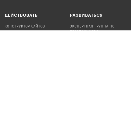
ДЕЙСТВОВАТЬ
РАЗВИВАТЬСЯ
КОНСТРУКТОР САЙТОВ
ЭКСПЕРТНАЯ ГРУППА ПО
БЕЗОПАСНОСТИ
СБОР ПОЖЕРТВОВАНИЙ
НАЙТИ IT-ВОЛОНТЕРОВ
НАЙТИ
ПРОФ.ПОДРЯДЧИКА
УЧАСТВОВАТЬ
ПРОДУКТЫ
СТАТЬ IT-ВОЛОНТЕРОМ
АУДИТЫ
ТЕПЛИЦА НА GITHUB
КАНДИНСКИЙ
ОНЛАЙН-ЛЕЙКА