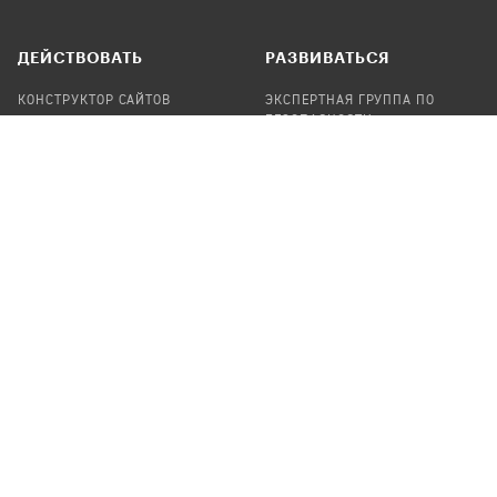
ДЕЙСТВОВАТЬ
РАЗВИВАТЬСЯ
КОНСТРУКТОР САЙТОВ
ЭКСПЕРТНАЯ ГРУППА ПО
БЕЗОПАСНОСТИ
СБОР ПОЖЕРТВОВАНИЙ
НАЙТИ IT-ВОЛОНТЕРОВ
НАЙТИ
ПРОФ.ПОДРЯДЧИКА
УЧАСТВОВАТЬ
ПРОДУКТЫ
СТАТЬ IT-ВОЛОНТЕРОМ
АУДИТЫ
ТЕПЛИЦА НА GITHUB
КАНДИНСКИЙ
ОНЛАЙН-ЛЕЙКА