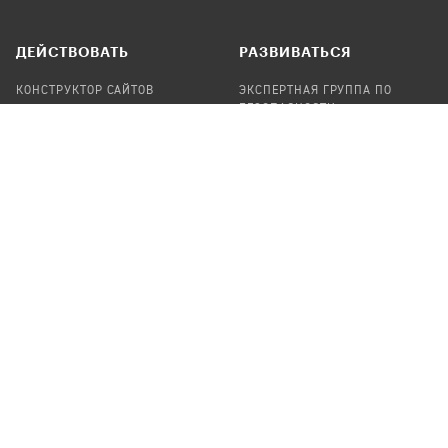
ДЕЙСТВОВАТЬ
РАЗВИВАТЬСЯ
КОНСТРУКТОР САЙТОВ
ЭКСПЕРТНАЯ ГРУППА ПО
БЕЗОПАСНОСТИ
СБОР ПОЖЕРТВОВАНИЙ
НАЙТИ IT-ВОЛОНТЕРОВ
НАЙТИ
ПРОФ.ПОДРЯДЧИКА
УЧАСТВОВАТЬ
ПРОДУКТЫ
СТАТЬ IT-ВОЛОНТЕРОМ
АУДИТЫ
ТЕПЛИЦА НА GITHUB
КАНДИНСКИЙ
ОНЛАЙН-ЛЕЙКА