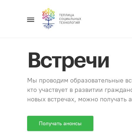
Перейти
к
Главное
содержанию
меню
Встречи
Мы проводим образовательные вст
кто участвует в развитии гражда
новых встречах, можно получать а
Получать анонсы