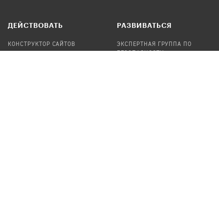
ДЕЙСТВОВАТЬ
РАЗВИВАТЬСЯ
КОНСТРУКТОР САЙТОВ
ЭКСПЕРТНАЯ ГРУППА ПО
БЕЗОПАСНОСТИ
СБОР ПОЖЕРТВОВАНИЙ
НАЙТИ IT-ВОЛОНТЕРОВ
НАЙТИ
ПРОФ.ПОДРЯДЧИКА
УЧАСТВОВАТЬ
ПРОДУКТЫ
СТАТЬ IT-ВОЛОНТЕРОМ
АУДИТЫ
ТЕПЛИЦА НА GITHUB
КАНДИНСКИЙ
ОНЛАЙН-ЛЕЙКА