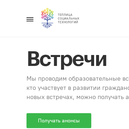
Перейти
к
Главное
содержанию
меню
Встречи
Мы проводим образовательные вст
кто участвует в развитии гражда
новых встречах, можно получать а
Получать анонсы