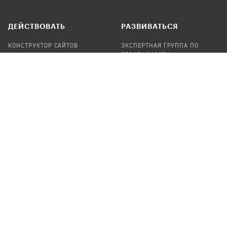
ДЕЙСТВОВАТЬ
РАЗВИВАТЬСЯ
КОНСТРУКТОР САЙТОВ
ЭКСПЕРТНАЯ ГРУППА ПО
БЕЗОПАСНОСТИ
СБОР ПОЖЕРТВОВАНИЙ
НАЙТИ IT-ВОЛОНТЕРОВ
НАЙТИ
ПРОФ.ПОДРЯДЧИКА
УЧАСТВОВАТЬ
ПРОДУКТЫ
СТАТЬ IT-ВОЛОНТЕРОМ
АУДИТЫ
ТЕПЛИЦА НА GITHUB
КАНДИНСКИЙ
ОНЛАЙН-ЛЕЙКА