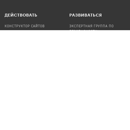
ДЕЙСТВОВАТЬ
РАЗВИВАТЬСЯ
КОНСТРУКТОР САЙТОВ
ЭКСПЕРТНАЯ ГРУППА ПО
БЕЗОПАСНОСТИ
СБОР ПОЖЕРТВОВАНИЙ
НАЙТИ IT-ВОЛОНТЕРОВ
НАЙТИ
ПРОФ.ПОДРЯДЧИКА
УЧАСТВОВАТЬ
ПРОДУКТЫ
СТАТЬ IT-ВОЛОНТЕРОМ
АУДИТЫ
ТЕПЛИЦА НА GITHUB
КАНДИНСКИЙ
ОНЛАЙН-ЛЕЙКА