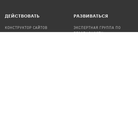
ДЕЙСТВОВАТЬ
РАЗВИВАТЬСЯ
КОНСТРУКТОР САЙТОВ
ЭКСПЕРТНАЯ ГРУППА ПО
БЕЗОПАСНОСТИ
СБОР ПОЖЕРТВОВАНИЙ
НАЙТИ IT-ВОЛОНТЕРОВ
НАЙТИ
ПРОФ.ПОДРЯДЧИКА
УЧАСТВОВАТЬ
ПРОДУКТЫ
СТАТЬ IT-ВОЛОНТЕРОМ
АУДИТЫ
ТЕПЛИЦА НА GITHUB
КАНДИНСКИЙ
ОНЛАЙН-ЛЕЙКА