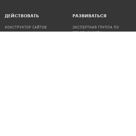
ДЕЙСТВОВАТЬ
РАЗВИВАТЬСЯ
КОНСТРУКТОР САЙТОВ
ЭКСПЕРТНАЯ ГРУППА ПО
БЕЗОПАСНОСТИ
СБОР ПОЖЕРТВОВАНИЙ
НАЙТИ IT-ВОЛОНТЕРОВ
НАЙТИ
ПРОФ.ПОДРЯДЧИКА
УЧАСТВОВАТЬ
ПРОДУКТЫ
СТАТЬ IT-ВОЛОНТЕРОМ
АУДИТЫ
ТЕПЛИЦА НА GITHUB
КАНДИНСКИЙ
ОНЛАЙН-ЛЕЙКА