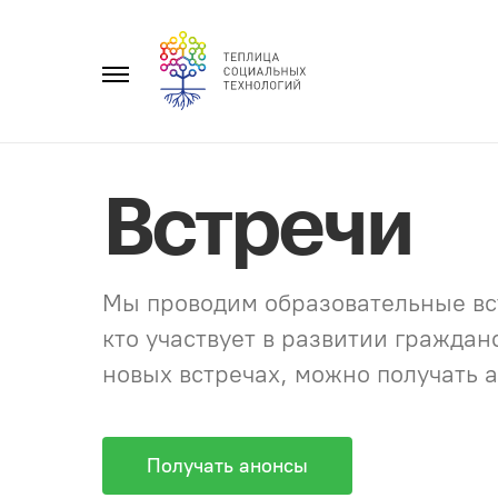
Перейти
к
Главное
содержанию
меню
Встречи
Мы проводим образовательные вст
кто участвует в развитии гражда
новых встречах, можно получать а
Получать анонсы