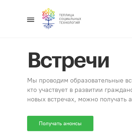
Перейти
к
Главное
содержанию
меню
Встречи
Мы проводим образовательные вст
кто участвует в развитии гражда
новых встречах, можно получать а
Получать анонсы