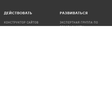
ДЕЙСТВОВАТЬ
РАЗВИВАТЬСЯ
КОНСТРУКТОР САЙТОВ
ЭКСПЕРТНАЯ ГРУППА ПО
БЕЗОПАСНОСТИ
СБОР ПОЖЕРТВОВАНИЙ
НАЙТИ IT-ВОЛОНТЕРОВ
НАЙТИ
ПРОФ.ПОДРЯДЧИКА
УЧАСТВОВАТЬ
ПРОДУКТЫ
СТАТЬ IT-ВОЛОНТЕРОМ
АУДИТЫ
ТЕПЛИЦА НА GITHUB
КАНДИНСКИЙ
ОНЛАЙН-ЛЕЙКА