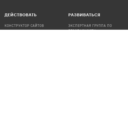
ДЕЙСТВОВАТЬ
РАЗВИВАТЬСЯ
КОНСТРУКТОР САЙТОВ
ЭКСПЕРТНАЯ ГРУППА ПО
БЕЗОПАСНОСТИ
СБОР ПОЖЕРТВОВАНИЙ
НАЙТИ IT-ВОЛОНТЕРОВ
НАЙТИ
ПРОФ.ПОДРЯДЧИКА
УЧАСТВОВАТЬ
ПРОДУКТЫ
СТАТЬ IT-ВОЛОНТЕРОМ
АУДИТЫ
ТЕПЛИЦА НА GITHUB
КАНДИНСКИЙ
ОНЛАЙН-ЛЕЙКА