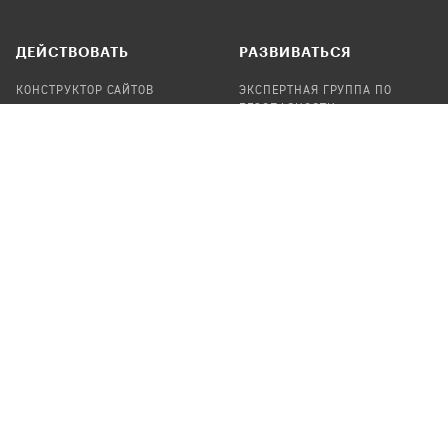
ДЕЙСТВОВАТЬ
РАЗВИВАТЬСЯ
КОНСТРУКТОР САЙТОВ
ЭКСПЕРТНАЯ ГРУППА ПО
БЕЗОПАСНОСТИ
СБОР ПОЖЕРТВОВАНИЙ
НАЙТИ IT-ВОЛОНТЕРОВ
НАЙТИ
ПРОФ.ПОДРЯДЧИКА
УЧАСТВОВАТЬ
ПРОДУКТЫ
СТАТЬ IT-ВОЛОНТЕРОМ
АУДИТЫ
ТЕПЛИЦА НА GITHUB
КАНДИНСКИЙ
ОНЛАЙН-ЛЕЙКА