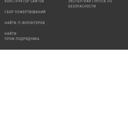
КОНСТРУКТОР САЙТОВ
ЭКСПЕРТНАЯ ГРУППА ПО
БЕЗОПАСНОСТИ
СБОР ПОЖЕРТВОВАНИЙ
НАЙТИ IT-ВОЛОНТЕРОВ
НАЙТИ
ПРОФ.ПОДРЯДЧИКА
УЧАСТВОВАТЬ
ПРОДУКТЫ
СТАТЬ IT-ВОЛОНТЕРОМ
АУДИТЫ
ТЕПЛИЦА НА GITHUB
КАНДИНСКИЙ
ОНЛАЙН-ЛЕЙКА
ПАСЕКА
TЕПЛИЦА
ФОРМАЛЬНОЕ