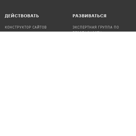
ДЕЙСТВОВАТЬ
РАЗВИВАТЬСЯ
КОНСТРУКТОР САЙТОВ
ЭКСПЕРТНАЯ ГРУППА ПО
БЕЗОПАСНОСТИ
СБОР ПОЖЕРТВОВАНИЙ
НАЙТИ IT-ВОЛОНТЕРОВ
НАЙТИ
ПРОФ.ПОДРЯДЧИКА
УЧАСТВОВАТЬ
ПРОДУКТЫ
СТАТЬ IT-ВОЛОНТЕРОМ
АУДИТЫ
ТЕПЛИЦА НА GITHUB
КАНДИНСКИЙ
ОНЛАЙН-ЛЕЙКА