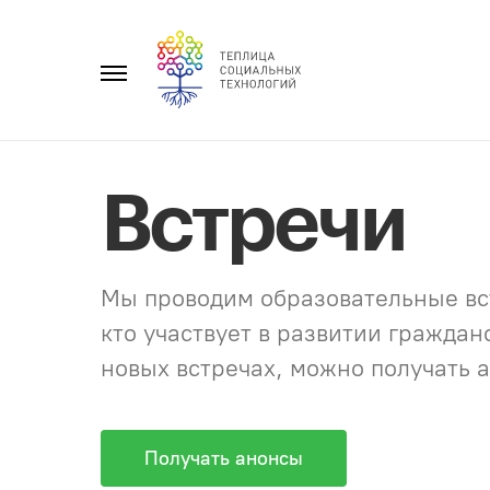
Перейти
к
Главное
содержанию
меню
Встречи
Мы проводим образовательные вст
кто участвует в развитии гражда
новых встречах, можно получать а
Получать анонсы