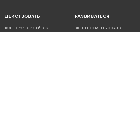
ДЕЙСТВОВАТЬ
РАЗВИВАТЬСЯ
КОНСТРУКТОР САЙТОВ
ЭКСПЕРТНАЯ ГРУППА ПО
БЕЗОПАСНОСТИ
СБОР ПОЖЕРТВОВАНИЙ
НАЙТИ IT-ВОЛОНТЕРОВ
НАЙТИ
ПРОФ.ПОДРЯДЧИКА
УЧАСТВОВАТЬ
ПРОДУКТЫ
СТАТЬ IT-ВОЛОНТЕРОМ
АУДИТЫ
ТЕПЛИЦА НА GITHUB
КАНДИНСКИЙ
ОНЛАЙН-ЛЕЙКА