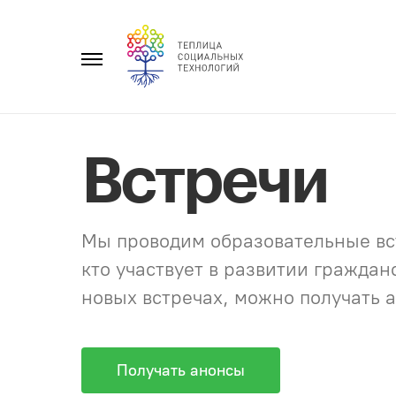
Перейти
к
Главное
содержанию
меню
Встречи
Мы проводим образовательные вст
кто участвует в развитии гражда
новых встречах, можно получать а
Получать анонсы