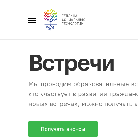
Перейти
к
Главное
содержанию
меню
Встречи
Мы проводим образовательные вст
кто участвует в развитии гражда
новых встречах, можно получать а
Получать анонсы