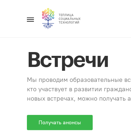
Перейти
к
Главное
содержанию
меню
Встречи
Мы проводим образовательные вст
кто участвует в развитии гражда
новых встречах, можно получать а
Получать анонсы