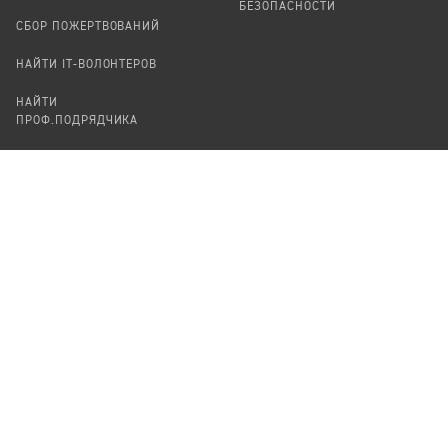
БЕЗОПАСНОСТИ
СБОР ПОЖЕРТВОВАНИЙ
НАЙТИ IT-ВОЛОНТЕРОВ
НАЙТИ
ПРОФ.ПОДРЯДЧИКА
УЧАСТВОВАТЬ
ПРОДУКТЫ
СТАТЬ IT-ВОЛОНТЕРОМ
АУДИТЫ
ТЕПЛИЦА НА GITHUB
КАНДИНСКИЙ
ОНЛАЙН-ЛЕЙКА
ПАСЕКА
TЕПЛИЦА
ФОРМАЛЬНОЕ