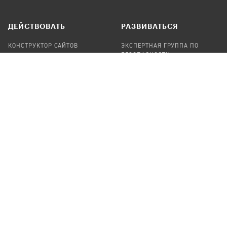
ДЕЙСТВОВАТЬ
РАЗВИВАТЬСЯ
КОНСТРУКТОР САЙТОВ
ЭКСПЕРТНАЯ ГРУППА ПО
БЕЗОПАСНОСТИ
СБОР ПОЖЕРТВОВАНИЙ
НАЙТИ IT-ВОЛОНТЕРОВ
НАЙТИ
ПРОФ.ПОДРЯДЧИКА
УЧАСТВОВАТЬ
ПРОДУКТЫ
СТАТЬ IT-ВОЛОНТЕРОМ
АУДИТЫ
ТЕПЛИЦА НА GITHUB
КАНДИНСКИЙ
ОНЛАЙН-ЛЕЙКА