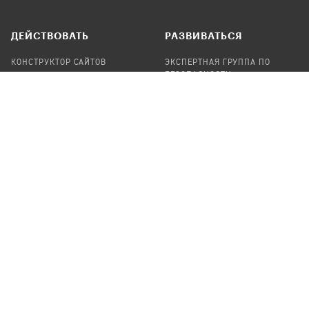
ДЕЙСТВОВАТЬ
РАЗВИВАТЬСЯ
КОНСТРУКТОР САЙТОВ
ЭКСПЕРТНАЯ ГРУППА ПО
БЕЗОПАСНОСТИ
СБОР ПОЖЕРТВОВАНИЙ
НАЙТИ IT-ВОЛОНТЕРОВ
НАЙТИ
ПРОФ.ПОДРЯДЧИКА
УЧАСТВОВАТЬ
ПРОДУКТЫ
СТАТЬ IT-ВОЛОНТЕРОМ
АУДИТЫ
ТЕПЛИЦА НА GITHUB
КАНДИНСКИЙ
ОНЛАЙН-ЛЕЙКА