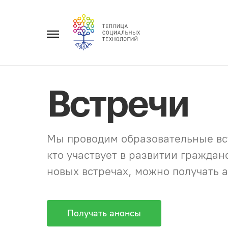
Перейти
к
Главное
содержанию
меню
Встречи
Мы проводим образовательные вст
кто участвует в развитии гражда
новых встречах, можно получать а
Получать анонсы