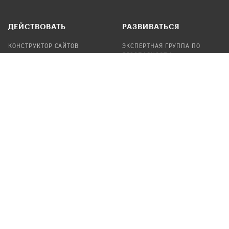
ДЕЙСТВОВАТЬ
РАЗВИВАТЬСЯ
КОНСТРУКТОР САЙТОВ
ЭКСПЕРТНАЯ ГРУППА ПО
БЕЗОПАСНОСТИ
СБОР ПОЖЕРТВОВАНИЙ
НАЙТИ IT-ВОЛОНТЕРОВ
НАЙТИ
ПРОФ.ПОДРЯДЧИКА
УЧАСТВОВАТЬ
ПРОДУКТЫ
СТАТЬ IT-ВОЛОНТЕРОМ
АУДИТЫ
ТЕПЛИЦА НА GITHUB
КАНДИНСКИЙ
ОНЛАЙН-ЛЕЙКА