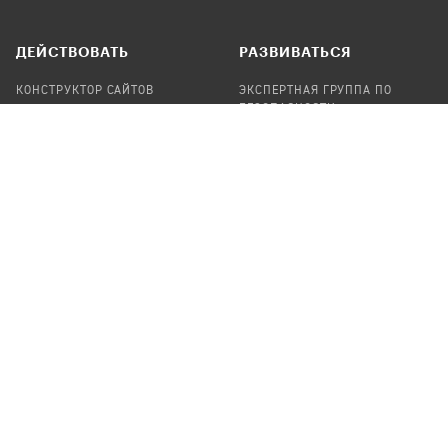
ДЕЙСТВОВАТЬ
РАЗВИВАТЬСЯ
КОНСТРУКТОР САЙТОВ
ЭКСПЕРТНАЯ ГРУППА ПО
БЕЗОПАСНОСТИ
СБОР ПОЖЕРТВОВАНИЙ
НАЙТИ IT-ВОЛОНТЕРОВ
НАЙТИ
ПРОФ.ПОДРЯДЧИКА
УЧАСТВОВАТЬ
ПРОДУКТЫ
СТАТЬ IT-ВОЛОНТЕРОМ
АУДИТЫ
ТЕПЛИЦА НА GITHUB
КАНДИНСКИЙ
ОНЛАЙН-ЛЕЙКА