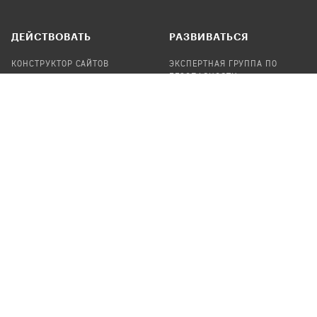
ДЕЙСТВОВАТЬ
РАЗВИВАТЬСЯ
КОНСТРУКТОР САЙТОВ
ЭКСПЕРТНАЯ ГРУППА ПО
БЕЗОПАСНОСТИ
СБОР ПОЖЕРТВОВАНИЙ
НАЙТИ IT-ВОЛОНТЕРОВ
НАЙТИ
ПРОФ.ПОДРЯДЧИКА
УЧАСТВОВАТЬ
ПРОДУКТЫ
СТАТЬ IT-ВОЛОНТЕРОМ
АУДИТЫ
ТЕПЛИЦА НА GITHUB
КАНДИНСКИЙ
ОНЛАЙН-ЛЕЙКА