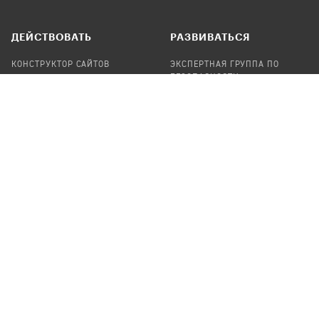
ДЕЙСТВОВАТЬ
РАЗВИВАТЬСЯ
КОНСТРУКТОР САЙТОВ
ЭКСПЕРТНАЯ ГРУППА ПО
БЕЗОПАСНОСТИ
СБОР ПОЖЕРТВОВАНИЙ
НАЙТИ IT-ВОЛОНТЕРОВ
НАЙТИ
ПРОФ.ПОДРЯДЧИКА
УЧАСТВОВАТЬ
ПРОДУКТЫ
СТАТЬ IT-ВОЛОНТЕРОМ
АУДИТЫ
ТЕПЛИЦА НА GITHUB
КАНДИНСКИЙ
ОНЛАЙН-ЛЕЙКА