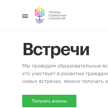
Перейти
к
Главное
содержанию
меню
Встречи
Мы проводим образовательные вст
кто участвует в развитии гражда
новых встречах, можно получать а
Получать анонсы