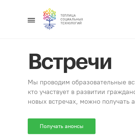
Перейти
к
Главное
содержанию
меню
Встречи
Мы проводим образовательные вст
кто участвует в развитии гражда
новых встречах, можно получать а
Получать анонсы