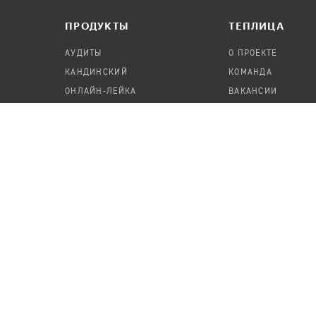
ПРОДУКТЫ
TЕПЛИЦА
АУДИТЫ
О ПРОЕКТЕ
КАНДИНСКИЙ
КОМАНДА
ОНЛАЙН-ЛЕЙКА
ВАКАНСИИ
ПАСЕКА
ПОРТФОЛИО
ABOUT TEPLITSA
ЕСЛИ НЕ УКАЗАНО ИНОЕ, МАТЕРИАЛЫ НА САЙТЕ, 
СОЗДАНЫ АВТОРАМИ И РЕДАКЦИЕЙ «ТЕПЛИЦЫ», 
ЛИЦЕНЗИИ
CC BY-SA 4.0