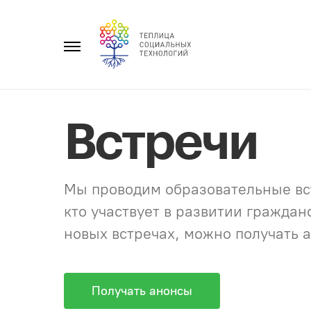
Перейти
к
Главное
содержанию
меню
Встречи
Мы проводим образовательные вст
кто участвует в развитии гражда
новых встречах, можно получать а
Получать анонсы