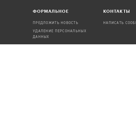
ФОРМАЛЬНОЕ
КОНТАКТЫ
ПРЕДЛОЖИТЬ НОВОСТЬ
НАПИСАТЬ СОО
УДАЛЕНИЕ ПЕРСОНАЛЬНЫХ
ДАННЫХ
ОФИЦИАЛЬНЫЙ ПАРТНЁР
КОТОРЫЕ
TECHSOUP GLOBAL NETWO
ДОСТУПНЫ ПО