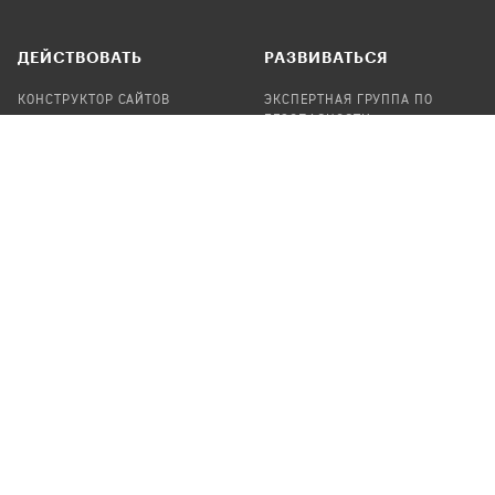
ДЕЙСТВОВАТЬ
РАЗВИВАТЬСЯ
КОНСТРУКТОР САЙТОВ
ЭКСПЕРТНАЯ ГРУППА ПО
БЕЗОПАСНОСТИ
СБОР ПОЖЕРТВОВАНИЙ
НАЙТИ IT-ВОЛОНТЕРОВ
НАЙТИ
ПРОФ.ПОДРЯДЧИКА
УЧАСТВОВАТЬ
ПРОДУКТЫ
СТАТЬ IT-ВОЛОНТЕРОМ
АУДИТЫ
ТЕПЛИЦА НА GITHUB
КАНДИНСКИЙ
ОНЛАЙН-ЛЕЙКА