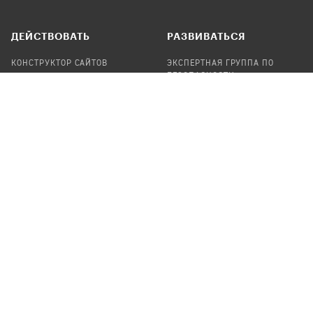
ДЕЙСТВОВАТЬ
РАЗВИВАТЬСЯ
КОНСТРУКТОР САЙТОВ
ЭКСПЕРТНАЯ ГРУППА ПО
БЕЗОПАСНОСТИ
СБОР ПОЖЕРТВОВАНИЙ
НАЙТИ IT-ВОЛОНТЕРОВ
НАЙТИ
ПРОФ.ПОДРЯДЧИКА
УЧАСТВОВАТЬ
ПРОДУКТЫ
СТАТЬ IT-ВОЛОНТЕРОМ
АУДИТЫ
ТЕПЛИЦА НА GITHUB
КАНДИНСКИЙ
ОНЛАЙН-ЛЕЙКА