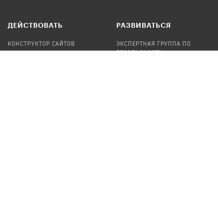
ДЕЙСТВОВАТЬ
РАЗВИВАТЬСЯ
КОНСТРУКТОР САЙТОВ
ЭКСПЕРТНАЯ ГРУППА ПО
БЕЗОПАСНОСТИ
СБОР ПОЖЕРТВОВАНИЙ
НАЙТИ IT-ВОЛОНТЕРОВ
НАЙТИ
ПРОФ.ПОДРЯДЧИКА
УЧАСТВОВАТЬ
ПРОДУКТЫ
СТАТЬ IT-ВОЛОНТЕРОМ
АУДИТЫ
ТЕПЛИЦА НА GITHUB
КАНДИНСКИЙ
ОНЛАЙН-ЛЕЙКА