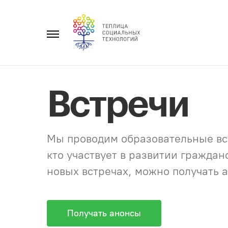
Перейти
к
Главное
содержанию
меню
Встречи
Мы проводим образовательные вст
кто участвует в развитии гражда
новых встречах, можно получать а
Получать анонсы