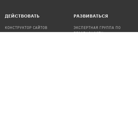
ДЕЙСТВОВАТЬ
РАЗВИВАТЬСЯ
КОНСТРУКТОР САЙТОВ
ЭКСПЕРТНАЯ ГРУППА ПО
БЕЗОПАСНОСТИ
СБОР ПОЖЕРТВОВАНИЙ
НАЙТИ IT-ВОЛОНТЕРОВ
НАЙТИ
ПРОФ.ПОДРЯДЧИКА
УЧАСТВОВАТЬ
ПРОДУКТЫ
СТАТЬ IT-ВОЛОНТЕРОМ
АУДИТЫ
ТЕПЛИЦА НА GITHUB
КАНДИНСКИЙ
ОНЛАЙН-ЛЕЙКА