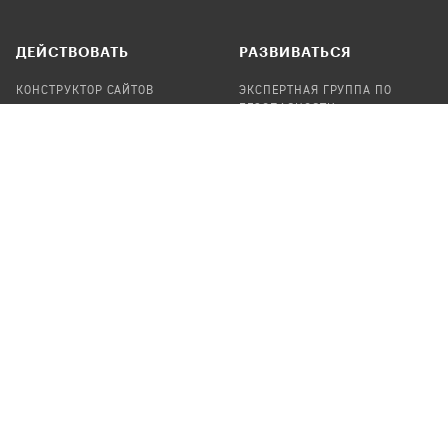
ДЕЙСТВОВАТЬ
РАЗВИВАТЬСЯ
КОНСТРУКТОР САЙТОВ
ЭКСПЕРТНАЯ ГРУППА ПО
БЕЗОПАСНОСТИ
СБОР ПОЖЕРТВОВАНИЙ
НАЙТИ IT-ВОЛОНТЕРОВ
НАЙТИ
ПРОФ.ПОДРЯДЧИКА
УЧАСТВОВАТЬ
ПРОДУКТЫ
СТАТЬ IT-ВОЛОНТЕРОМ
АУДИТЫ
ТЕПЛИЦА НА GITHUB
КАНДИНСКИЙ
ОНЛАЙН-ЛЕЙКА