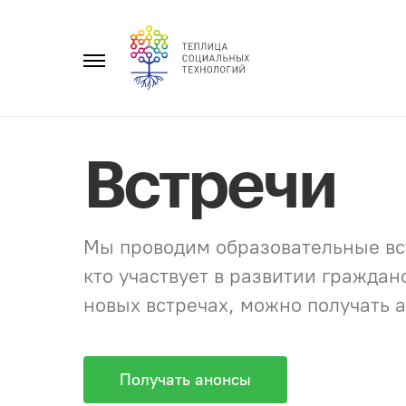
Перейти
к
Главное
содержанию
меню
Встречи
Мы проводим образовательные вст
кто участвует в развитии гражда
новых встречах, можно получать а
Получать анонсы