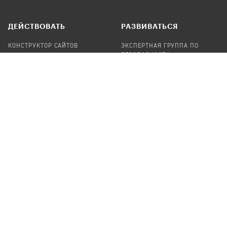
ДЕЙСТВОВАТЬ
РАЗВИВАТЬСЯ
КОНСТРУКТОР САЙТОВ
ЭКСПЕРТНАЯ ГРУППА ПО
БЕЗОПАСНОСТИ
СБОР ПОЖЕРТВОВАНИЙ
НАЙТИ IT-ВОЛОНТЕРОВ
НАЙТИ
ПРОФ.ПОДРЯДЧИКА
УЧАСТВОВАТЬ
ПРОДУКТЫ
СТАТЬ IT-ВОЛОНТЕРОМ
АУДИТЫ
ТЕПЛИЦА НА GITHUB
КАНДИНСКИЙ
ОНЛАЙН-ЛЕЙКА