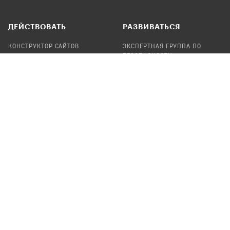
ДЕЙСТВОВАТЬ
РАЗВИВАТЬСЯ
КОНСТРУКТОР САЙТОВ
ЭКСПЕРТНАЯ ГРУППА ПО
БЕЗОПАСНОСТИ
СБОР ПОЖЕРТВОВАНИЙ
НАЙТИ IT-ВОЛОНТЕРОВ
НАЙТИ
ПРОФ.ПОДРЯДЧИКА
УЧАСТВОВАТЬ
ПРОДУКТЫ
СТАТЬ IT-ВОЛОНТЕРОМ
АУДИТЫ
ТЕПЛИЦА НА GITHUB
КАНДИНСКИЙ
ОНЛАЙН-ЛЕЙКА