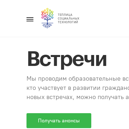
Перейти
к
Главное
содержанию
меню
Встречи
Мы проводим образовательные вст
кто участвует в развитии гражда
новых встречах, можно получать а
Получать анонсы