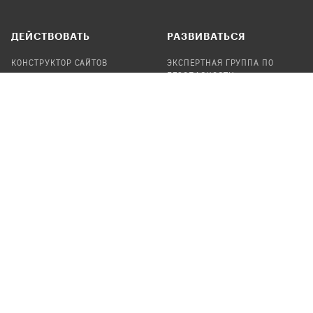
ДЕЙСТВОВАТЬ
РАЗВИВАТЬСЯ
КОНСТРУКТОР САЙТОВ
ЭКСПЕРТНАЯ ГРУППА ПО
БЕЗОПАСНОСТИ
СБОР ПОЖЕРТВОВАНИЙ
НАЙТИ IT-ВОЛОНТЕРОВ
НАЙТИ
ПРОФ.ПОДРЯДЧИКА
УЧАСТВОВАТЬ
ПРОДУКТЫ
СТАТЬ IT-ВОЛОНТЕРОМ
АУДИТЫ
ТЕПЛИЦА НА GITHUB
КАНДИНСКИЙ
ОНЛАЙН-ЛЕЙКА