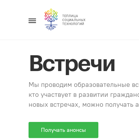
Перейти
к
Главное
содержанию
меню
Встречи
Мы проводим образовательные вст
кто участвует в развитии гражда
новых встречах, можно получать а
Получать анонсы